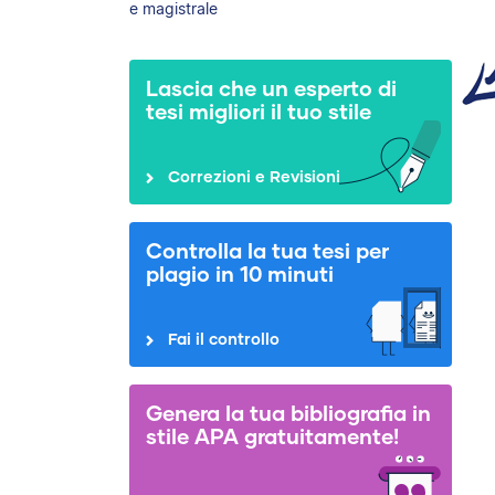
e magistrale
Lascia che un esperto di
tesi migliori il tuo stile
Correzioni e Revisioni
Controlla la tua tesi per
plagio in 10 minuti
Fai il controllo
Genera la tua bibliografia in
stile APA gratuitamente!