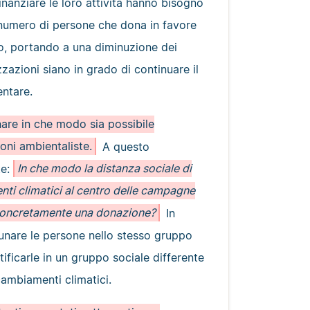
inanziare le loro attività hanno bisogno
l numero di persone che dona in favore
lo, portando a una diminuzione dei
zzazioni siano in grado di continuare il
entare.
nare in che modo sia possibile
oni ambientaliste.
A questo
te:
In che modo la distanza sociale di
nti climatici al centro delle campagne
re concretamente una donazione?
In
unare le persone nello stesso gruppo
ificarle in un gruppo sociale differente
 cambiamenti climatici.