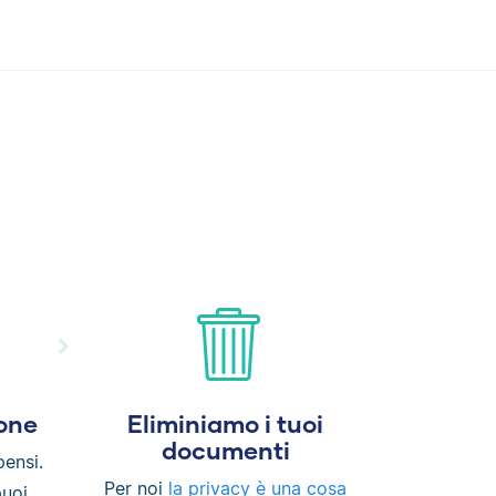
ione
Eliminiamo i tuoi
documenti
ensi.
Per noi
la privacy è una cosa
puoi