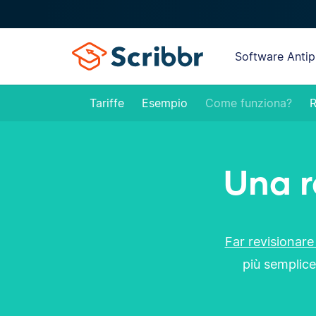
Software Antip
Tariffe
Esempio
Come funziona?
R
Una r
Far revisionare 
più semplice