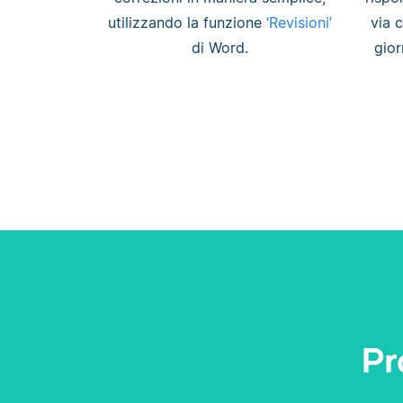
utilizzando la funzione
‘Revisioni’
via 
di Word.
gior
Pr