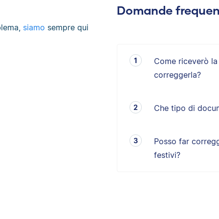
Domande frequen
blema,
siamo
sempre qui
Come riceverò la m
correggerla?
Che tipo di docu
Posso far corregg
festivi?