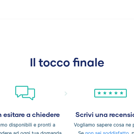
Il tocco finale
 esitare a chiedere
Scrivi una recens
amo disponibili e pronti a
Vogliamo sapere cosa ne p
ndere ad ogni tua domanda
Se
non sei soddisfatto
, 