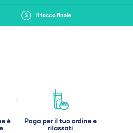
3
Il tocco finale
he è
Paga per il tuo ordine e
e
rilassati