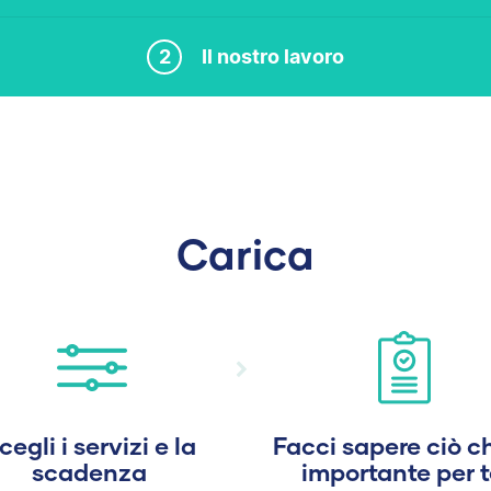
2
Il nostro lavoro
Carica
cegli i servizi e la
Facci sapere ciò c
scadenza
importante per t