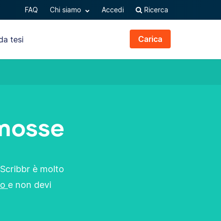
FAQ
Chi siamo
Accedi
Ricerca
Carica
da tesi
 mosse
 Scribbr è molto
zo
e non devi