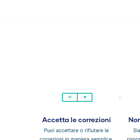
Accetta le correzioni
Non
Puoi accettare o rifiutare le
Si
correzioni in maniera semplice,
rispo