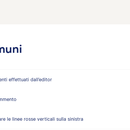
muni
i effettuati dall’editor
ommento
e le linee rosse verticali sulla sinistra