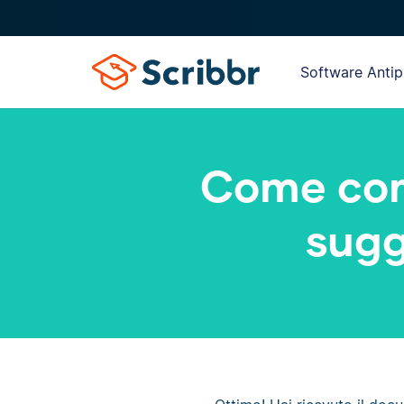
Software Antip
Come comp
sugg