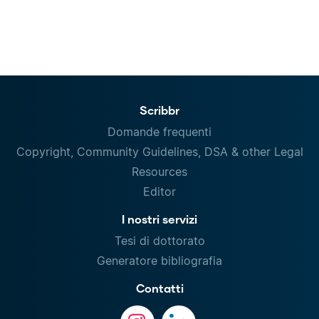
Scribbr
Domande frequenti
Copyright, Community Guidelines, DSA & other Legal
Resources
Editor
I nostri servizi
Tesi di dottorato
Generatore bibliografia
Contatti