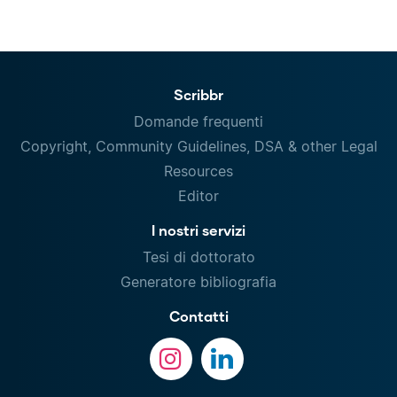
Scribbr
Domande frequenti
Copyright, Community Guidelines, DSA & other Legal
Resources
Editor
I nostri servizi
Tesi di dottorato
Generatore bibliografia
Contatti