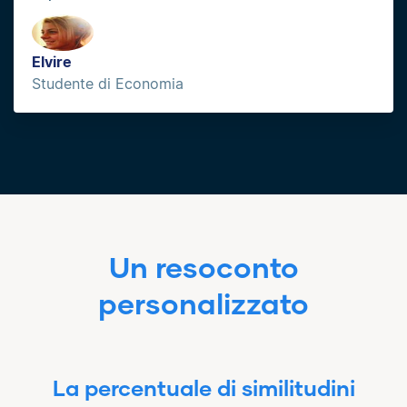
Elvire
Studente di Economia
Un resoconto
personalizzato
La percentuale di similitudini